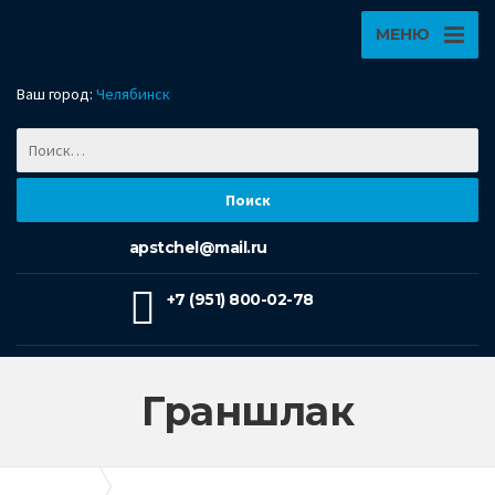
МЕНЮ
Ваш город:
Челябинск
apstchel@mail.ru
+7 (951) 800-02-78
Граншлак
Апогей-Строй
Граншлак