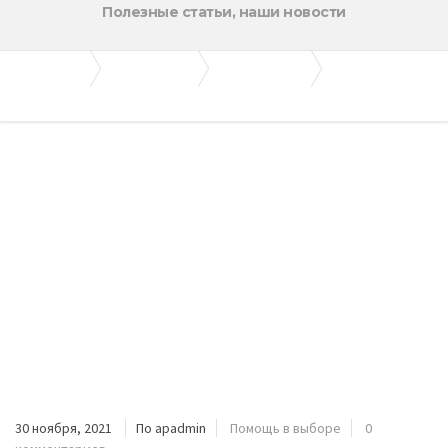
Полезные статьи, наши новости
Апогей-Строй
Полезные статьи
Помощь в выборе
Добыча строительного песка и его производство
30 ноября, 2021
По apadmin
Помощь в выборе
0