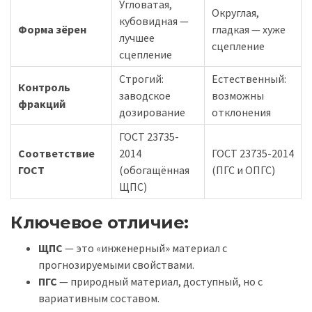
Угловатая,
Округлая,
кубовидная —
Форма зёрен
гладкая — хуже
лучшее
сцепление
сцепление
Строгий:
Естественный:
Контроль
заводское
возможны
фракций
дозирование
отклонения
ГОСТ 23735-
Соответствие
2014
ГОСТ 23735-2014
ГОСТ
(обогащённая
(ПГС и ОПГС)
ЩПС)
Ключевое отличие:
ЩПС
— это «инженерный» материал с
прогнозируемыми свойствами.
ПГС
— природный материал, доступный, но с
вариативным составом.