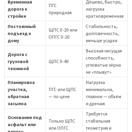
Временная
Дёшево, быстро,
ПГС
дорога к
нагрузка
природная
стройке
кратковременная
Постоянный
Стабильность,
ЩПС 0-20 или
подъезд к
долговечность,
ОПГС 0-20
дому
меньше усадки
Высокая несущая
Дорога с
способность,
грузовой
ЩПС 0-40
угловатые зёрна
техникой
не «плывут»
Планировка
Нагрузка
участка,
ПГС или ЩПС
минимальна,
обратная
— по цене
главное — объём
засыпка
и дренаж
Требуется
Основание под
Только ЩПС
стабильная
асфальт или
или ОПГС
геометрия и
плитку