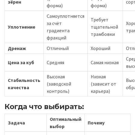
зёрен
сор
форма)
форма)
Самоуплотняется
Требует
за счёт
Хор
Уплотнение
тщательной
градиента
тра
трамбовки
фракций
Дренаж
Отличный
Хороший
Отл
Сре
Цена за куб
Средняя
Самая низкая
выс
Высокая
Низкая
Стабильность
Выс
(заводской
(зависит от
качества
обр
контроль)
карьера)
Когда что выбирать:
Оптимальный
Задача
Почему
выбор