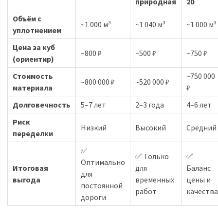
природная
20
Объём с
~1 000 м³
~1 040 м³
~1 000 м³
уплотнением
Цена за куб
~800 ₽
~500 ₽
~750 ₽
(ориентир)
Стоимость
~750 000
~800 000 ₽
~520 000 ₽
материала
₽
Долговечность
5–7 лет
2–3 года
4–6 лет
Риск
Низкий
Высокий
Средний
переделки
✅
✅ Только
✅
Оптимально
Итоговая
для
Баланс
для
выгода
временных
цены и
постоянной
работ
качества
дороги