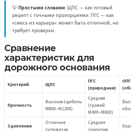
💡
Простыми словами
: ЩПС — как готовый
рецепт с точными пропорциями. ПГС — как
«смесь из карьера»: может быть отличной, но
требует проверки.
Сравнение
характеристик для
дорожного основания
ПГС
ОПГ
Критерий
ЩПС
(природная)
(об
Средняя
Высокая (щебень
Выс
Прочность
(гравий
М800–М1200)
обо
М400–М800)
Отличное
Среднее
Сцепление
Хор
(угловатая
(округлая