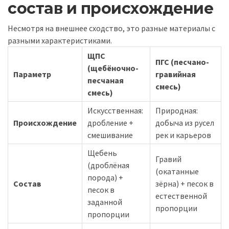
состав и происхождение
Несмотря на внешнее сходство, это разные материалы с
разными характеристиками.
ЩПС
ПГС (песчано-
(щебёночно-
Параметр
гравийная
песчаная
смесь)
смесь)
Искусственная:
Природная:
Происхождение
дробление +
добыча из русел
смешивание
рек и карьеров
Щебень
Гравий
(дроблёная
(окатанные
порода) +
Состав
зёрна) + песок в
песок в
естественной
заданной
пропорции
пропорции