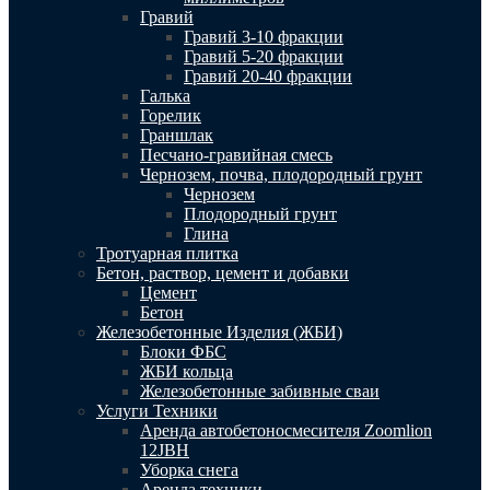
Гравий
Гравий 3-10 фракции
Гравий 5-20 фракции
Гравий 20-40 фракции
Галька
Горелик
Граншлак
Песчано-гравийная смесь
Чернозем, почва, плодородный грунт
Чернозем
Плодородный грунт
Глина
Тротуарная плитка
Бетон, раствор, цемент и добавки
Цемент
Бетон
Железобетонные Изделия (ЖБИ)
Блоки ФБС
ЖБИ кольца
Железобетонные забивные сваи
Услуги Техники
Аренда автобетоносмесителя Zoomlion
12JBH
Уборка снега
Аренда техники