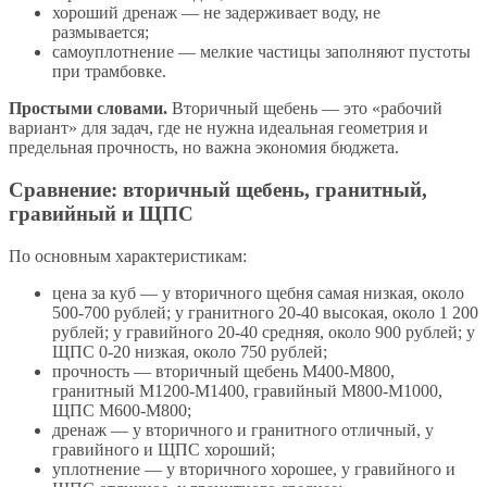
хороший дренаж — не задерживает воду, не
размывается;
самоуплотнение — мелкие частицы заполняют пустоты
при трамбовке.
Простыми словами.
Вторичный щебень — это «рабочий
вариант» для задач, где не нужна идеальная геометрия и
предельная прочность, но важна экономия бюджета.
Сравнение: вторичный щебень, гранитный,
гравийный и ЩПС
По основным характеристикам:
цена за куб — у вторичного щебня самая низкая, около
500-700 рублей; у гранитного 20-40 высокая, около 1 200
рублей; у гравийного 20-40 средняя, около 900 рублей; у
ЩПС 0-20 низкая, около 750 рублей;
прочность — вторичный щебень М400-М800,
гранитный М1200-М1400, гравийный М800-М1000,
ЩПС М600-М800;
дренаж — у вторичного и гранитного отличный, у
гравийного и ЩПС хороший;
уплотнение — у вторичного хорошее, у гравийного и