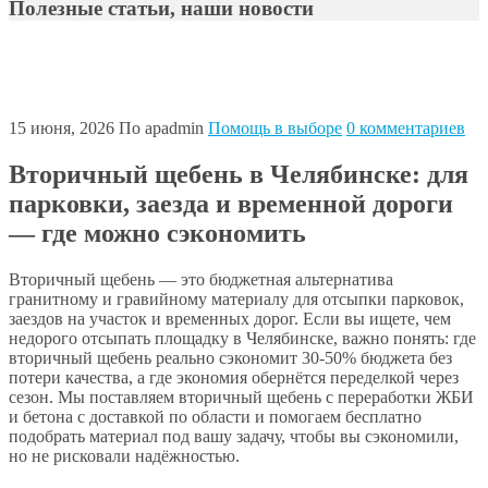
Полезные статьи, наши новости
Апогей-Строй
Полезные статьи
Помощь в выборе
Вторичный
щебень в Челябинске: для парковки, заезда и временной
дороги — где можно сэкономить
15 июня, 2026
По apadmin
Помощь в выборе
0 комментариев
Вторичный щебень в Челябинске: для
парковки, заезда и временной дороги
— где можно сэкономить
Вторичный щебень — это бюджетная альтернатива
гранитному и гравийному материалу для отсыпки парковок,
заездов на участок и временных дорог. Если вы ищете, чем
недорого отсыпать площадку в Челябинске, важно понять: где
вторичный щебень реально сэкономит 30-50% бюджета без
потери качества, а где экономия обернётся переделкой через
сезон. Мы поставляем вторичный щебень с переработки ЖБИ
и бетона с доставкой по области и помогаем бесплатно
подобрать материал под вашу задачу, чтобы вы сэкономили,
но не рисковали надёжностью.