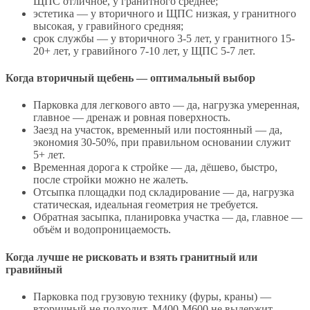
ЩПС отличное, у гранитного среднее;
эстетика — у вторичного и ЩПС низкая, у гранитного
высокая, у гравийного средняя;
срок службы — у вторичного 3-5 лет, у гранитного 15-
20+ лет, у гравийного 7-10 лет, у ЩПС 5-7 лет.
Когда вторичный щебень — оптимальный выбор
Парковка для легкового авто — да, нагрузка умеренная,
главное — дренаж и ровная поверхность.
Заезд на участок, временный или постоянный — да,
экономия 30-50%, при правильном основании служит
5+ лет.
Временная дорога к стройке — да, дёшево, быстро,
после стройки можно не жалеть.
Отсыпка площадки под складирование — да, нагрузка
статическая, идеальная геометрия не требуется.
Обратная засыпка, планировка участка — да, главное —
объём и водопроницаемость.
Когда лучше не рисковать и взять гранитный или
гравийный
Парковка под грузовую технику (фуры, краны) —
вторичный не подходит, М400-М600 не выдержит