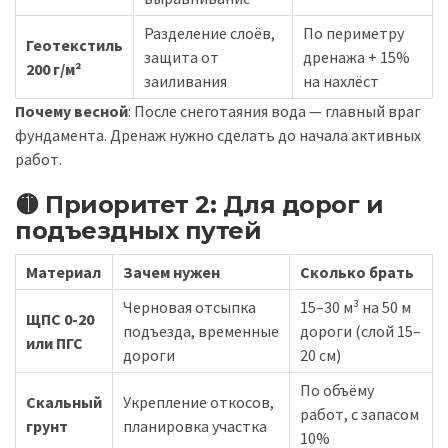
Разделение слоёв,
По периметру
Геотекстиль
защита от
дренажа + 15%
200 г/м²
заиливания
на нахлёст
Почему весной
: После снеготаяния вода — главный враг
фундамента. Дренаж нужно сделать до начала активных
работ.
🟡 Приоритет 2: Для дорог и
подъездных путей
Материал
Зачем нужен
Сколько брать
Черновая отсыпка
15–30 м³ на 50 м
ЩПС 0-20
подъезда, временные
дороги (слой 15–
или ПГС
дороги
20 см)
По объёму
Скальный
Укрепление откосов,
работ, с запасом
грунт
планировка участка
10%