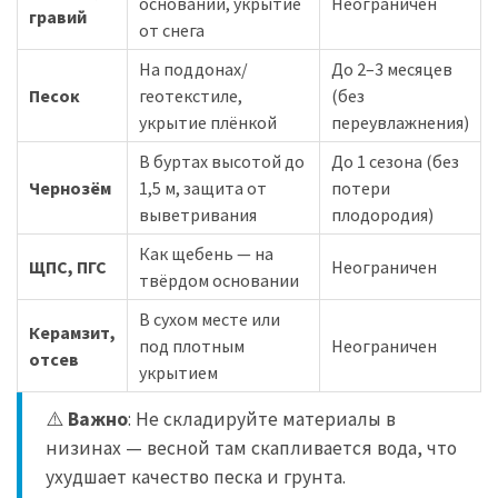
основании, укрытие
Неограничен
гравий
от снега
На поддонах/
До 2–3 месяцев
Песок
геотекстиле,
(без
укрытие плёнкой
переувлажнения)
В буртах высотой до
До 1 сезона (без
Чернозём
1,5 м, защита от
потери
выветривания
плодородия)
Как щебень — на
ЩПС, ПГС
Неограничен
твёрдом основании
В сухом месте или
Керамзит,
под плотным
Неограничен
отсев
укрытием
⚠️
Важно
: Не складируйте материалы в
низинах — весной там скапливается вода, что
ухудшает качество песка и грунта.