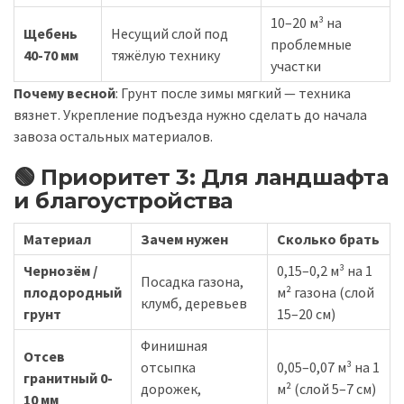
10–20 м³ на
Щебень
Несущий слой под
проблемные
40-70 мм
тяжёлую технику
участки
Почему весной
: Грунт после зимы мягкий — техника
вязнет. Укрепление подъезда нужно сделать до начала
завоза остальных материалов.
🟢 Приоритет 3: Для ландшафта
и благоустройства
Материал
Зачем нужен
Сколько брать
Чернозём /
0,15–0,2 м³ на 1
Посадка газона,
плодородный
м² газона (слой
клумб, деревьев
грунт
15–20 см)
Финишная
Отсев
отсыпка
0,05–0,07 м³ на 1
гранитный 0-
дорожек,
м² (слой 5–7 см)
10 мм