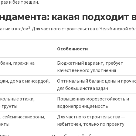
раз и без трещин.
ндамента: какая подходит 
атие в кгс/см². Для частного строительства в Челябинской об
Особенности
бани, гаражи на
Бюджетный вариант, требует
качественного уплотнения
жи, дома с мансардой,
Оптимальный баланс цены и прочн
для большинства задач
кольные этажи,
Повышенная морозостойкость и
е грунты
водонепроницаемость
 сейсмические зоны,
Для частного строительства —
екты
избыточен, только по проекту