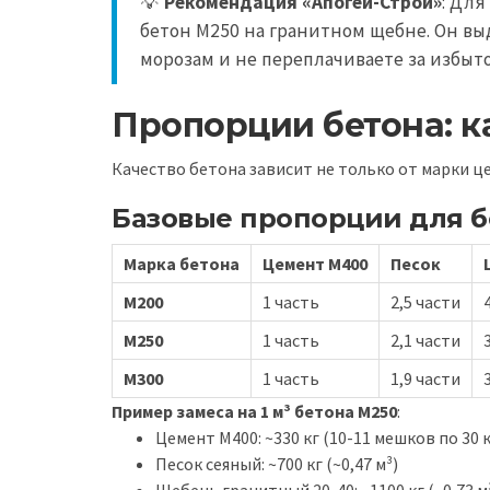
💡
Рекомендация «Апогей-Строй»
: Для
бетон М250 на гранитном щебне. Он выд
морозам и не переплачиваете за избыт
Пропорции бетона: к
Качество бетона зависит не только от марки ц
Базовые пропорции для б
Марка бетона
Цемент М400
Песок
М200
1 часть
2,5 части
М250
1 часть
2,1 части
М300
1 часть
1,9 части
Пример замеса на 1 м³ бетона М250
:
Цемент М400: ~330 кг (10-11 мешков по 30 к
Песок сеяный: ~700 кг (~0,47 м³)