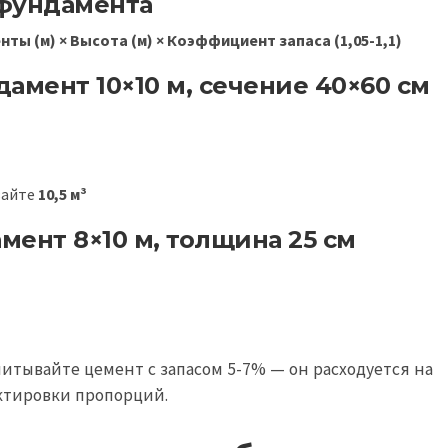
 фундамента
нты (м) × Высота (м) × Коэффициент запаса (1,05-1,1)
амент 10×10 м, сечение 40×60 см
вайте
10,5 м³
ент 8×10 м, толщина 25 см
читывайте цемент с запасом 5-7% — он расходуется на
ктировки пропорций.