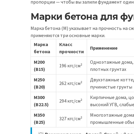
пропорции — чтобы вы залили фундамент один 
Марки бетона для фу
Марка бетона (М) указывает на прочность на сж
применяются три основные марки.
Марка
Класс
Применение
бетона
прочности
М200
Одноэтажные дома, 
196 кгс/см²
(В15)
плотных грунтах
М250
Двухэтажные коттед
262 кгс/см²
(В20)
пучинистые грунты
М300
Кирпичные дома, цо
294 кгс/см²
(В22.5)
высокий УГВ, слабы
М350
Многоэтажные дома,
327 кгс/см²
(В25)
промышленные объ