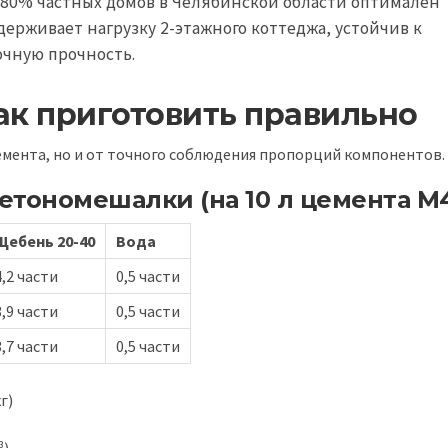
 80% частных домов в Челябинской области оптимален
ерживает нагрузку 2-этажного коттеджа, устойчив к
очную прочность.
ак приготовить правильно
емента, но и от точного соблюдения пропорций компонентов.
етономешалки (на 10 л цемента М
Щебень 20-40
Вода
4,2 части
0,5 части
3,9 части
0,5 части
3,7 части
0,5 части
г)