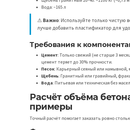
Щебень гранитный 20-40: ~1100 кг (~0,73 м
Вода: ~165 л
⚠️
Важно
: Используйте только чистую 
лучше добавить пластификатор для уд
Требования к компонента
Цемент
: Только свежий (не старше 3 меся
цемент теряет до 30% прочности.
Песок
: Карьерный сеяный или намывной, 
Щебень
: Гранитный или гравийный, фракц
Вода
: Питьевая или техническая без масел
Расчёт объёма бетон
примеры
Точный расчёт помогает заказать ровно стольк