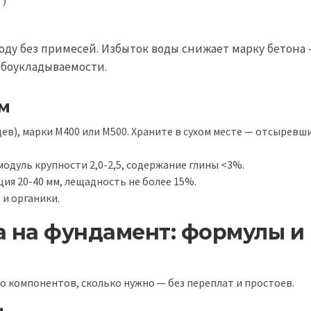
³)
воду без примесей. Избыток воды снижает марку бетона
обоукладываемости.
м
цев), марки М400 или М500. Храните в сухом месте — отсыревш
модуль крупности 2,0-2,5, содержание глины <3%.
ия 20-40 мм, лещадность не более 15%.
 и органики.
а на фундамент: формулы и
о компонентов, сколько нужно — без переплат и простоев.