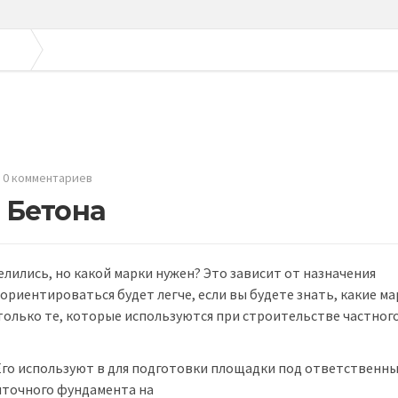
боре
Области применения Бетона
0 комментариев
 Бетона
лились, но какой марки нужен? Это зависит от назначения
ориентироваться будет легче, если вы будете знать, какие ма
только те, которые используются при строительстве частного
 Его используют в для подготовки площадки под ответственн
нточного
фундамента на