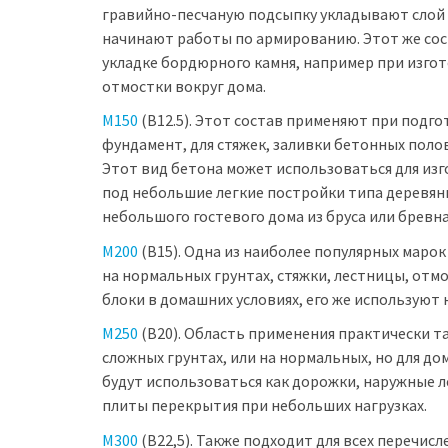
гравийно-песчаную подсыпку укладывают слой 
начинают работы по армированию. Этот же со
укладке бордюрного камня, например при изго
отмостки вокруг дома.
М150
(В12.5). Этот состав применяют при подг
фундамент, для стяжек, заливки бетонных поло
Этот вид бетона может использоваться для из
под небольшие легкие постройки типа деревян
небольшого гостевого дома из бруса или бревна
М200
(В15). Одна из наиболее популярных марок
на нормальных грунтах, стяжки, лестницы, отм
блоки в домашних условиях, его же используют
М250
(В20). Область применения практически та
сложных грунтах, или на нормальных, но для д
будут использоваться как дорожки, наружные л
плиты перекрытия при небольших нагрузках.
М300
(В22,5). Также подходит для всех перечис