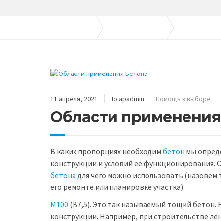
Апогей-Строй
Полезные статьи
Помощь в вы
11 апреля, 2021
По apadmin
Помощь в выборе
Области применения
В каких пропорциях необходим
бетон
мы опреде
конструкции и условий ее функционирования. С
бетона
для чего можно использовать (назовем 
его ремонте или планировке участка).
М100
(В7,5). Это так называемый тощий бетон.
конструкции. Например, при строительстве ле