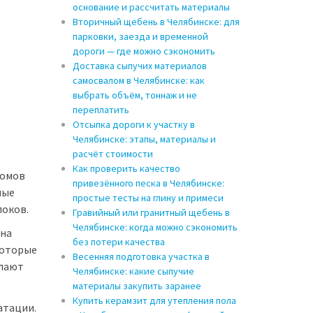
основание и рассчитать материалы
Вторичный щебень в Челябинске: для
парковки, заезда и временной
дороги — где можно сэкономить
Доставка сыпучих материалов
самосвалом в Челябинске: как
выбрать объём, тоннаж и не
переплатить
Отсыпка дороги к участку в
Челябинске: этапы, материалы и
расчёт стоимости
Как проверить качество
домов
привезённого песка в Челябинске:
ные
простые тесты на глину и примеси
локов.
Гравийный или гранитный щебень в
Челябинске: когда можно сэкономить
 на
без потери качества
которые
Весенняя подготовка участка в
елают
Челябинске: какие сыпучие
материалы закупить заранее
Купить керамзит для утепления пола
атации.