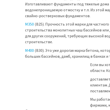
Изготавливают фундаменты под тяжелые дома н
водонепроницаемую отмостку и т.п. Из этой ма
свайно-ростверковых фундаментов.
М350
(В25). Прочность этой марки для частного
строительства монолитных чаш бассейнов или 
для других сооружений, требующих высокой во
строительстве.
М400
(В30). Это уже дорогая марка бетона, кот
больших бассейнов, дамб, хранилищ в банках и т
Если вы хо
области. К
доставляет
клиентам. 
поставляем
Мы работае
фирмами, к