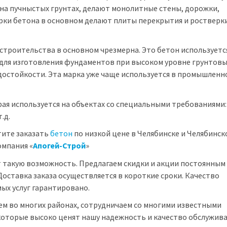
а пучныстых грунтах, делают монолитные стены, дорожки,
рки бетона в основном делают плиты перекрытия и ростверки
 строительства в основном чрезмерна. Это бетон используетс
для изготовления фундаментов при высоком уровне грунтовы
достойкости. Эта марка уже чаще используется в промышленн
орая используется на объектах со специальными требованиями:
.д.
тите заказать
бетон
по низкой цене в Челябинске и Челябинск
омпания «
Апогей-Строй
»
 такую возможность. Предлагаем скидки и акции постоянным
Доставка заказа осуществляется в короткие сроки. Качество
ых услуг гарантировано.
м во многих районах, сотрудничаем со многими известными
оторые высоко ценят нашу надежность и качество обслужива