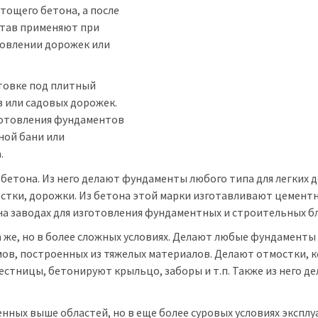
тощего бетона, а после
став применяют при
товлении дорожек или
отовке под плитный
в или садовых дорожек.
готовления фундаментов
ной бани или
.
 бетона. Из него делают фундаменты любого типа для легких 
остки, дорожки. Из бетона этой марки изготавливают цемент
 на заводах для изготовления фундаментных и строительных б
 же, но в более сложных условиях. Делают любые фундаменты
омов, построенных из тяжелых материалов. Делают отмостки, 
естницы, бетонируют крыльцо, заборы и т.п. Также из него д
ленных выше областей, но в еще более суровых условиях эксплу