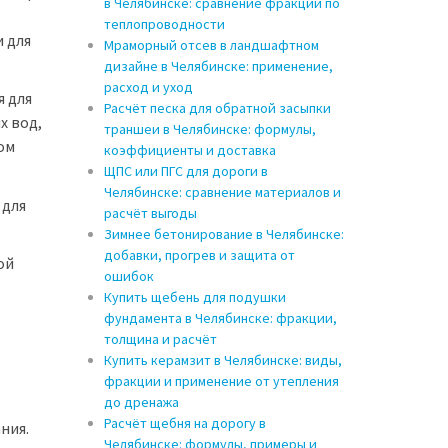
в Челябинске: сравнение фракций по
теплопроводности
 для
Мраморный отсев в ландшафтном
дизайне в Челябинске: применение,
расход и уход
я для
Расчёт песка для обратной засыпки
х вод,
траншеи в Челябинске: формулы,
ом
коэффициенты и доставка
ЩПС или ПГС для дороги в
Челябинске: сравнение материалов и
 для
расчёт выгоды
Зимнее бетонирование в Челябинске:
добавки, прогрев и защита от
ой
ошибок
Купить щебень для подушки
фундамента в Челябинске: фракции,
толщина и расчёт
Купить керамзит в Челябинске: виды,
фракции и применение от утепления
до дренажа
Расчёт щебня на дорогу в
ния.
Челябинске: формулы, примеры и