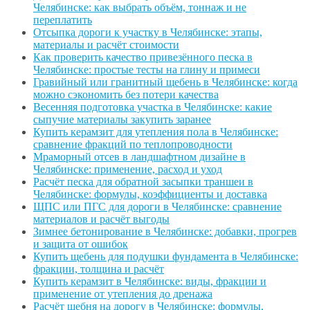
Челябинске: как выбрать объём, тоннаж и не
переплатить
Отсыпка дороги к участку в Челябинске: этапы,
материалы и расчёт стоимости
Как проверить качество привезённого песка в
Челябинске: простые тесты на глину и примеси
Гравийный или гранитный щебень в Челябинске: когда
можно сэкономить без потери качества
Весенняя подготовка участка в Челябинске: какие
сыпучие материалы закупить заранее
Купить керамзит для утепления пола в Челябинске:
сравнение фракций по теплопроводности
Мраморный отсев в ландшафтном дизайне в
Челябинске: применение, расход и уход
Расчёт песка для обратной засыпки траншеи в
Челябинске: формулы, коэффициенты и доставка
ЩПС или ПГС для дороги в Челябинске: сравнение
материалов и расчёт выгоды
Зимнее бетонирование в Челябинске: добавки, прогрев
и защита от ошибок
Купить щебень для подушки фундамента в Челябинске:
фракции, толщина и расчёт
Купить керамзит в Челябинске: виды, фракции и
применение от утепления до дренажа
Расчёт щебня на дорогу в Челябинске: формулы,