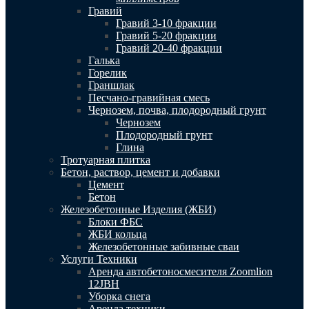
Гравий
Гравий 3-10 фракции
Гравий 5-20 фракции
Гравий 20-40 фракции
Галька
Горелик
Граншлак
Песчано-гравийная смесь
Чернозем, почва, плодородный грунт
Чернозем
Плодородный грунт
Глина
Тротуарная плитка
Бетон, раствор, цемент и добавки
Цемент
Бетон
Железобетонные Изделия (ЖБИ)
Блоки ФБС
ЖБИ кольца
Железобетонные забивные сваи
Услуги Техники
Аренда автобетоносмесителя Zoomlion
12JBH
Уборка снега
Аренда техники