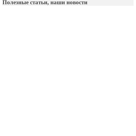
Полезные статьи, наши новости
Апогей-Строй
Полезные статьи
Помощь в выборе
Глина в
Челябинске: Природные Богатства и Применение в
Промышленности