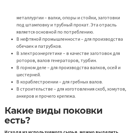
металлургии – валки, опоры и стойки, заготовки
под штамповку и трубный прокат. Эта отрасль
является основной по потреблению.
В нефтяной промышленности – для производства
обечаек и патрубков.
В электроэнергетике – в качестве заготовок для
роторов, валов генераторов, турбин.
В горном деле – для производства валков, осей и
шестерней.
В кораблестроении – для гребных валов.
В строительстве – для изготовления скоб, хомутов,
анкеров и прочего крепежа.
Какие виды поковки
есть?
Исходя из используемого сырья, можно выделить