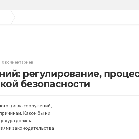
боре
Снос и демонтаж зданий: регулирование, процесс и важность экологич
0 комментариев
ний: регулирование, процес
кой безопасности
ого цикла сооружений,
причинам. Какой бы ни
оцедура должна
ниями законодательства