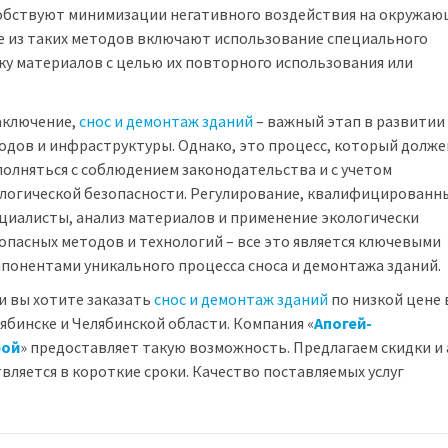
собствуют минимизации негативного воздействия на окружа
ые из таких методов включают использование специального
ку материалов с целью их повторного использования или
аключение,
снос и демонтаж зданий
– важный этап в развитии
одов и инфраструктуры. Однако, это процесс, который долже
олняться с соблюдением законодательства и с учетом
логической безопасности. Регулирование, квалифицированн
циалисты, анализ материалов и применение экологически
опасных методов и технологий – все это является ключевыми
понентами уникального процесса сноса и демонтажа зданий.
и вы хотите заказать
снос и демонтаж зданий
по низкой цене 
ябинске и Челябинской области. Компания «
Апогей-
рой
» предоставляет такую возможность. Предлагаем скидки и
вляется в короткие сроки. Качество поставляемых услуг