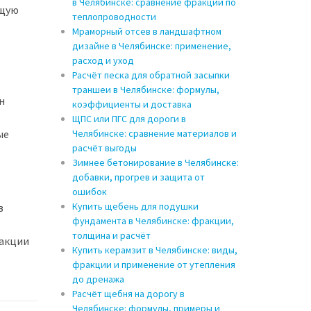
в Челябинске: сравнение фракций по
ющую
теплопроводности
Мраморный отсев в ландшафтном
дизайне в Челябинске: применение,
расход и уход
Расчёт песка для обратной засыпки
траншеи в Челябинске: формулы,
н
коэффициенты и доставка
ЩПС или ПГС для дороги в
ые
Челябинске: сравнение материалов и
расчёт выгоды
Зимнее бетонирование в Челябинске:
добавки, прогрев и защита от
ошибок
Купить щебень для подушки
в
фундамента в Челябинске: фракции,
толщина и расчёт
 акции
Купить керамзит в Челябинске: виды,
фракции и применение от утепления
до дренажа
Расчёт щебня на дорогу в
Челябинске: формулы, примеры и