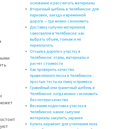
основание и рассчитать материалы
Вторичный щебень в Челябинске: для
парковки, заезда и временной
дороги — где можно сэкономить
Доставка сыпучих материалов
самосвалом в Челябинске: как
выбрать объём, тоннаж и не
м
переплатить
Отсыпка дороги к участку в
Челябинске: этапы, материалы и
ными
расчёт стоимости
ить
Как проверить качество
привезённого песка в Челябинске:
простые тесты на глину и примеси
Гравийный или гранитный щебень в
Челябинске: когда можно сэкономить
и
без потери качества
 может
Весенняя подготовка участка в
Челябинске: какие сыпучие
материалы закупить заранее
состоит
Купить керамзит для утепления пола
вуют