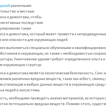
зданий
различными
ительство и местные
носа и демонтажа, чтобы
 негативные последствия
гулирование также
оса и демонтажа, который может привести к непредвиденны
 или опасности для окружающих людей.
ен выполняться специально обученными и квалифицирован
работников и окружающих, но также с необходимостью сохран
уктуры. Уничтожение здания требует определенного опыта и
я окружающих структур.
са и демонтажа является экологическая безопасность. Снос и
нием различных вредных веществ, таких как асбест, свинец 
ая утилизация и выброс данных веществ в окружающую среду
ья людей и экосистемы.
сть, необходимо проводить анализ материалов, из которых 
ботки потенциально вредных веществ. Помимо этого, сущест