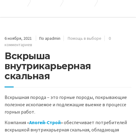
Апогей-Строй
Полезные статьи
Помощь в выборе
Вскрыша внутрикарьерная скальная
6 ноября, 2021
По apadmin
Помощь в выборе
0
комментариев
Вскрыша
внутрикарьерная
скальная
Вскрышная порода – это горные породы, покрывающие
полезное ископаемое и подлежащие выемке в процессе
горных работ.
Компания «
Апогей-Строй
» обеспечивает потребителей
вскрышкой внутрикарьерная скальная, обладающая